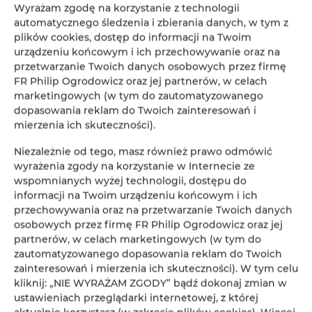
Wyrażam zgodę na korzystanie z technologii
automatycznego śledzenia i zbierania danych, w tym z
plików cookies, dostęp do informacji na Twoim
urządzeniu końcowym i ich przechowywanie oraz na
przetwarzanie Twoich danych osobowych przez firmę
FR Philip Ogrodowicz oraz jej partnerów, w celach
marketingowych (w tym do zautomatyzowanego
dopasowania reklam do Twoich zainteresowań i
WYNAJEM APARTAMENTÓW NA DOBY W CENTRUM
mierzenia ich skuteczności).
ŁODZI! RENT-APART CITY CENTER ŁÓDŹ, UL.
Niezależnie od tego, masz również prawo odmówić
WSCHODNIA, NARUTOWICZA, KOPERNIKA
wyrażenia zgody na korzystanie w Internecie ze
wspomnianych wyżej technologii, dostępu do
RENT-APART CITY CENTER
informacji na Twoim urządzeniu końcowym i ich
ŁÓDŹ
przechowywania oraz na przetwarzanie Twoich danych
osobowych przez firmę FR Philip Ogrodowicz oraz jej
partnerów, w celach marketingowych (w tym do
VÉRIFIEZ LA DISPONIBILITÉ
zautomatyzowanego dopasowania reklam do Twoich
zainteresowań i mierzenia ich skuteczności). W tym celu
kliknij: „NIE WYRAŻAM ZGODY” bądź dokonaj zmian w
ustawieniach przeglądarki internetowej, z której