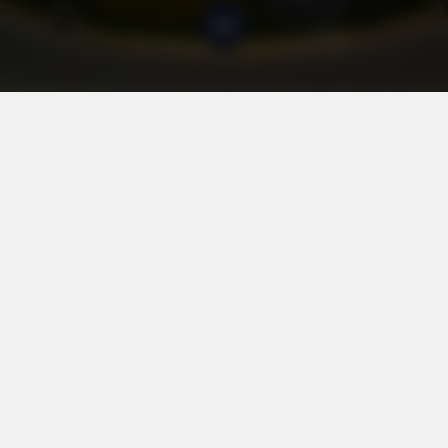
Wschodnia 68/70
, 90-266 Łódź
+48 533533892
kontakt@lodz-apartamenty.pl
Règlement
Politique de confidentialité