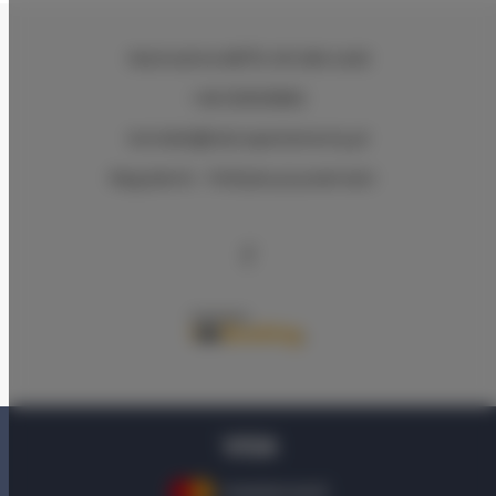
Wschodnia 68/70
, 90-266 Łódź
+48 533533892
kontakt@lodz-apartamenty.pl
Regulamin
Polityka prywatności