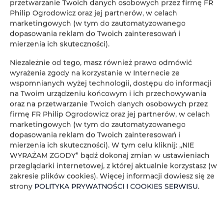
przetwarzanie Twoich danych osobowych przez firmę FR
Prysznic
Philip Ogrodowicz oraz jej partnerów, w celach
marketingowych (w tym do zautomatyzowanego
dopasowania reklam do Twoich zainteresowań i
Suszarka do włosów
mierzenia ich skuteczności).
Żelazko
Niezależnie od tego, masz również prawo odmówić
wyrażenia zgody na korzystanie w Internecie ze
wspomnianych wyżej technologii, dostępu do informacji
Szafa / garderoba
na Twoim urządzeniu końcowym i ich przechowywania
oraz na przetwarzanie Twoich danych osobowych przez
Sprzęt do prasowania
firmę FR Philip Ogrodowicz oraz jej partnerów, w celach
marketingowych (w tym do zautomatyzowanego
dopasowania reklam do Twoich zainteresowań i
Część wypoczynkowa
mierzenia ich skuteczności). W tym celu kliknij: „NIE
WYRAŻAM ZGODY” bądź dokonaj zmian w ustawieniach
Prywatna łazienka
przeglądarki internetowej, z której aktualnie korzystasz (w
zakresie plików cookies). Więcej informacji dowiesz się ze
strony
POLITYKA PRYWATNOŚCI I COOKIES SERWISU
.
Bezpłatny zestaw kosmetyków
Część jadalna