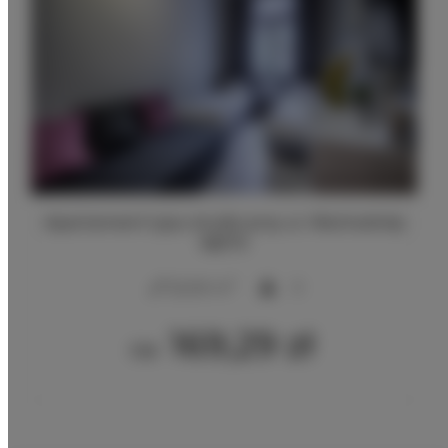
Apartament typu studio przy ul. Wschodniej
68/70
2
22,00 m
3
169,29 zł
Od