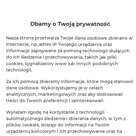
Dbamy o Twoją prywatność
Nasza strona przetwarza Twoje dane osobowe zbierane w
ZOBACZ NA MAPIE
Internecie, np. adres IP Twojego urządzenia oraz
informacje zapisywane za pomocą technologii służących
ZAREZERWUJ TERAZ
do ich śledzenia i przechowywania, takich jak pliki
cookies, sygnalizatory www lub innych podobnych
technologii.
Udogodnienia
Za ich pomocą zbieramy informacje, które mogą stanowić
dane osobowe. Wykorzystujemy je w celach
analitycznych, marketingowych oraz aby dostosować
Kuchnia z pełnym wyposażeniem
treści do Twoich preferencji i zainteresowań.
Kuchnia
Wyrażam zgodę na korzystanie z technologii
automatycznego śledzenia i zbierania danych, w tym z
plików cookies, dostęp do informacji na Twoim
Lodówka
urządzeniu końcowym i ich przechowywanie oraz na