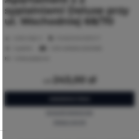
sypialniami Deluxe przy
ul. Wschodniej 68/70
2
Liczba miejsc:
6
Powierzchnia:
62,00 m
2 sypialnie
1 sofa rozkładana (Sofa Bed)
4 łóżka pojedyncze
243,00 zł
od
ZAREZERWUJ TERAZ
Sprawdź dostępność
Zobacz cennik