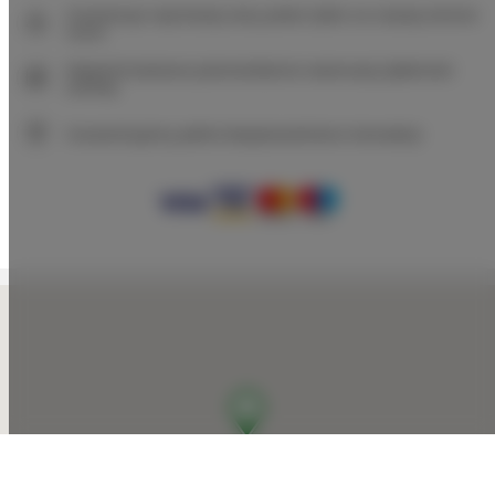
Gwarancja najniższej ceny pokoi tylko na naszej stronie
www
Natychmiastowe potwierdzenie rezerwacji (płatność
online)
Gwarantujemy pełne bezpieczeństwo transakcji