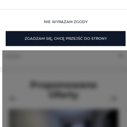
OPCJE DODATKOWE
NIE WYRAŻAM ZGODY
DLA REZERWUJĄCYCH
ZGADZAM SIĘ, CHCĘ PRZEJŚĆ DO STRONY
CENNIK
Proponowane
Oferty