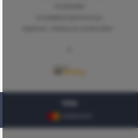
+48 533533892
kontakt@lodz-apartamenty.pl
Règlement
Politique de confidentialité