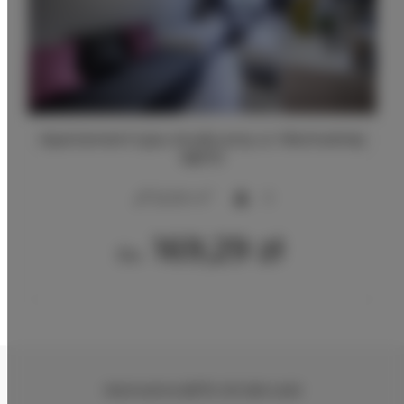
Apartament typu studio przy ul. Wschodniej
68/70
2
22,00 m
3
169,29 zł
Du
Wschodnia 68/70
, 90-266 Łódź