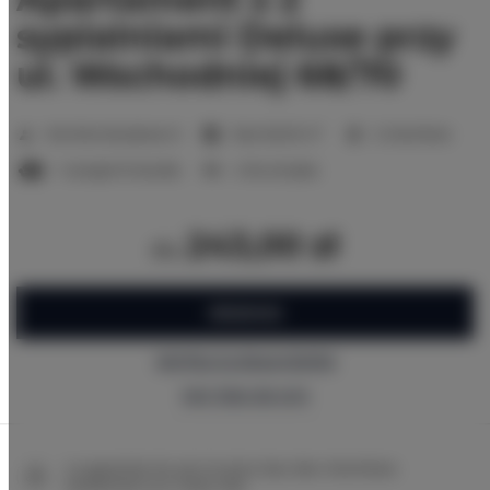
sypialniami Deluxe przy
ul. Wschodniej 68/70
2
Nombre de places:
6
Size:
62,00 m
2 chambres
1 canapé-lit double
4 lits simples
243,00 zł
du
RÉSERVEZ
Vérifiez la disponibilité
Voir liste de prix
La garantie du prix le plus bas des chambres
seulement sur notre site