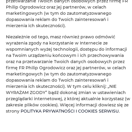
przetwarzanie Twoich danych osobowych przez firmę FR
Philip Ogrodowicz oraz jej partnerów, w celach
Sèche-cheveux
marketingowych (w tym do zautomatyzowanego
dopasowania reklam do Twoich zainteresowań i
mierzenia ich skuteczności).
Fer à repasser
Niezależnie od tego, masz również prawo odmówić
Armoire ou penderie
wyrażenia zgody na korzystanie w Internecie ze
wspomnianych wyżej technologii, dostępu do informacji
na Twoim urządzeniu końcowym i ich przechowywania
Matériel de repassage
oraz na przetwarzanie Twoich danych osobowych przez
firmę FR Philip Ogrodowicz oraz jej partnerów, w celach
Coin salon
marketingowych (w tym do zautomatyzowanego
dopasowania reklam do Twoich zainteresowań i
mierzenia ich skuteczności). W tym celu kliknij: „NIE
Salle de bains privative
WYRAŻAM ZGODY” bądź dokonaj zmian w ustawieniach
przeglądarki internetowej, z której aktualnie korzystasz (w
Free toiletries
zakresie plików cookies). Więcej informacji dowiesz się ze
strony
POLITYKA PRYWATNOŚCI I COOKIES SERWISU
.
Coin repas